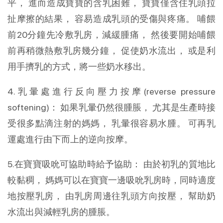
平， 進而造成寶寶的含乳困難， 寶寶僅含住乳頭拉
扯摩擦的結果， 容易造成乳頭的受傷與疼痛。 哺餵
前20分鐘先冷敷乳房，減緩腫痛， 然後要開始哺餵
前再稍微熱敷乳房幾分鐘， 促使奶水流出， 或是利
用手擠乳的方式，將一些奶水移出。
4.乳暈處進行反向壓力按摩(reverse pressure
softening)： 如果乳暈仍然很腫脹， 尤其是生產時接
受很多點滴注射的媽媽， 乳暈很容易水腫。 可再乳
運處進行由下而上的逆向按摩。
5.在寶寶吸吮可協助時給予協助： 由於初乳的質地比
較黏稠， 媽媽可以在寶寶一邊吸吮乳房時，同時適度
地按壓乳房， 由乳房周邊往乳頭方向按壓， 幫助奶
水流出與減輕乳房的腫脹。