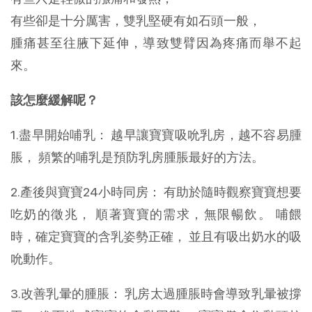
有些卻是十分厲害，雙乳堅硬有如石頭一般，
腫痛甚至往腋下延伸，導致雙臂因為疼痛而舉不起
來。
該怎麼緩解呢？
1.盡早開始哺乳： 越早讓寶寶吸吮乳房，越不容易腫
脹， 頻繁的哺乳是預防乳房腫脹最好的方法。
2.產後與寶寶24小時同房： 有助於隨時觀察寶寶想要
吃奶的徵兆， 順著寶寶的需求，無限暢飲。 哺餵
時，確定寶寶的含乳姿勢正確， 並且有吸出奶水的吸
吮動作。
3.改善乳暈的腫脹： 乳房太過腫脹時會導致乳暈被撐