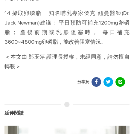
14.攝取卵磷脂： 知名哺乳專家傑克. 紐曼醫師(Dr.
Jack Newman)建議： 平日預防可補充1200mg卵磷
脂； 產後前期或乳腺阻塞時， 每日補充
3600~4800mg卵磷脂，能改善阻塞情況。
< 本文由 鄭玉萍 護理長授權，未經同意，請勿擅自
轉載 >
分享於
延伸閱讀