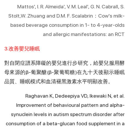
Mattos', I. R. Almeida', V. M. Leal', G. N. Cabrall, S.
Stolt,W. Zhuang and D.M. F. Scalabrin：Cow's milk-
based beverage consumption in 1- to 4-year-olds
and allergic manifestations: an RCT
3.改善嬰兒睡眠
對自閉症譜系障礙的嬰兒進行步研究，給嬰兒服用酵
母來源的β-葡聚醣(β-聚葡萄糖)在九十天後顯示睡眠
品質、睡眠模式和血清褪黑激素水平明顯改善。
Raghavan K, Dedeepiya VD, Ikewaki N, et al.
Improvement of behavioural pattern and alpha-
synuclein levels in autism spectrum disorder after
consumption of a beta-glucan food supplement in a