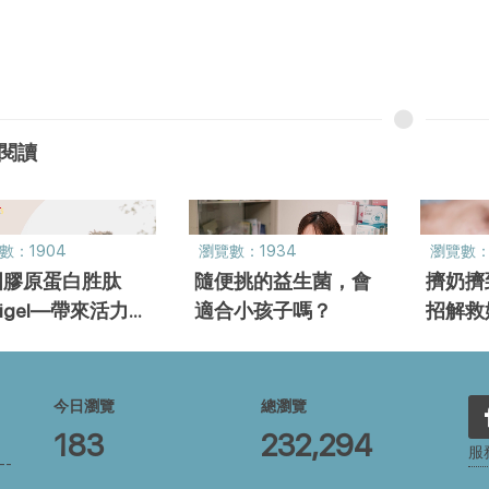
閱讀
數：1904
瀏覽數：1934
瀏覽數：
國膠原蛋白胜肽
隨便挑的益生菌，會
擠奶擠
rtigel—帶來活力的
適合小孩子嗎？
招解救
養新選擇
今日瀏覽
總瀏覽
183
232,294
服
--