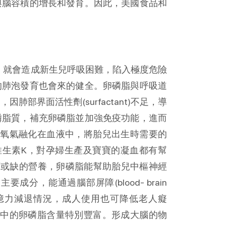
與腦容積的增長和發育。因此，美國食品和
時，就會造成新生兒呼吸困難，陷入極度危險
的肺泡發育也會來的健全。卵磷脂與呼吸道
部界面活性劑(surfactant)不足，導
磷脂質，補充卵磷脂並加強免疫功能，進而
以將氧氣融化在血液中，將胎兒出生時需要的
含維生素K，對孕婦生產及寶寶的凝血都有幫
不可或缺的營養，卵磷脂能幫助胎兒中樞神經
，能通過腦部屏障(blood- brain
減緩記憶力減退情況，成人使用也可降低老人癡
肝臟中的卵磷脂含量特別豐富。形成大腦的物