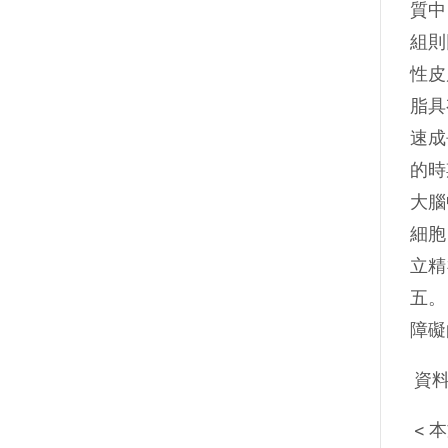
質中
組則
性皮
脂具
速成
的時
大腦
細胞
立精
五。
障礙
資料
< 