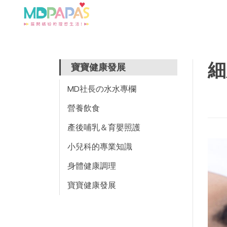
細
寶寶健康發展
MD社長の水水專欄
營養飲食
產後哺乳＆育嬰照護
小兒科的專業知識
身體健康調理
寶寶健康發展