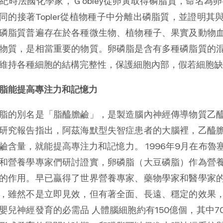
世紀時法國化學家，Ｇobley從卵黃取得磷脂質，命名為卵磷脂
同的接著Topler從植物種子中分離出磷脂質，並證明
磷脂質普遍存在於各種微生物、植物種子、果實及動物
物質，是相當重要的物質。卵磷脂是含有多種磷脂質的
維持各種細胞的結構完整性，保護細胞內部，假若細胞缺
脂能提高專注力和記憶力
脂的別名是「脂醯膽鹼」，是製造腦內神經傳導物質乙
研究報告指出，阿茲海默型失智症患者的大腦裡，乙醯
鹼含量，就能提高專注力和記憶力。 1996年9月在布
和營養學專家們研討證實，卵磷脂（大豆磷脂）作為營
的作用。早已贏得了世界營養專家、藥物學家和醫學家
，雖然不是立即見效，但有著全面、長遠、穩定的效果
嬰兒神經發育的必需品 人體腦細胞約有150億個，其中