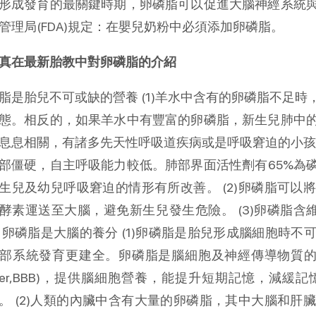
形成發育的最關鍵時期，卵磷脂可以促進大腦神經系統
管理局(FDA)規定：在嬰兒奶粉中必須添加卵磷脂。
真在最新胎教中對卵磷脂的介紹
脂是胎兒不可或缺的營養 (1)羊水中含有的卵磷脂不足
態。相反的，如果羊水中有豐富的卵磷脂，新生兒肺中
息息相關，有諸多先天性呼吸道疾病或是呼吸窘迫的小孩，因肺
部僵硬，自主呼吸能力較低。肺部界面活性劑有65%為
生兒及幼兒呼吸窘迫的情形有所改善。 (2)卵磷脂可
酵素運送至大腦，避免新生兒發生危險。 (3)卵磷脂
 卵磷脂是大腦的養分 (1)卵磷脂是胎兒形成腦細胞時
部系統發育更建全。卵磷脂是腦細胞及神經傳導物質的主要成分
rrier,BBB)，提供腦細胞營養，能提升短期記憶，
。 (2)人類的內臟中含有大量的卵磷脂，其中大腦和