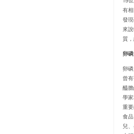
19
有相
發現
來說
質，
卵磷
卵磷
曾有
醯膽
學家
重要
食品
兒、