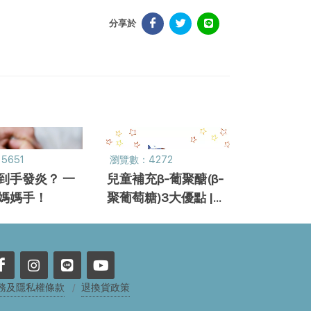
分享於
5651
瀏覽數：4272
到手發炎？ 一
兒童補充β-葡聚醣(β-
媽媽手！
聚葡萄糖)3大優點 |
葡聚糖 | 葡聚多醣體
務及隱私權條款
退換貨政策