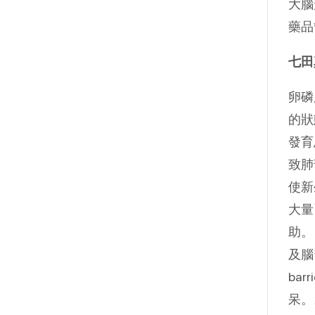
大腦
藥品
七田
卵磷
的狀
發育
致肺
使新
大量
助。
及腦
ba
呆。