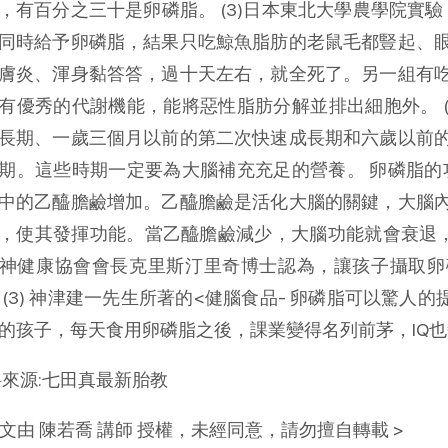
，有百分之三十是卵磷脂。 (3)日本東北大學農學院實驗
同時給予卵磷脂，結果只吃鯨魚脂肪的老鼠毛都豎起、
膚炎、渾身黏答答，過十天左右，就全死了。另一組有
有優秀的代謝機能，能將惡性脂肪分解並排出細胞外。 
長期、一歲三個月以前的第二次快速成長期和六歲以前
期。這些時期一定要為大腦補充充足的營養。 卵磷脂的功
中的乙醯膽鹼增加。乙醯膽鹼是活化大腦的關鍵，大腦
，使其發揮功能。當乙醯膽鹼減少，大腦功能就會衰退，記
神健康協會會長克里斯汀里奇博士認為，讓孩子攝取卵
 (3) 神津建一先生所著的<健腦食品- 卵磷脂可以驚人
的孩子，每天食用卵磷脂之後，課業變得名列前茅，IQ
來源:七田真最新胎教
本文由 陳若喬 講師 授權，未經同意，請勿擅自轉載 >