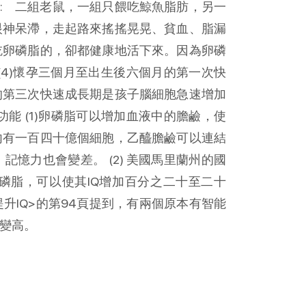
 : 二組老鼠，一組只餵吃鯨魚脂肪，另一
眼神呆滯，走起路來搖搖晃晃、貧血、脂漏
吃卵磷脂的，卻都健康地活下來。因為卵磷
(4)懷孕三個月至出生後六個月的第一次快
的第三次快速成長期是孩子腦細胞急速增加
能 (1)卵磷脂可以增加血液中的膽鹼，使
內有一百四十億個細胞，乙醯膽鹼可以連結
憶力也會變差。 (2) 美國馬里蘭州的國
磷脂，可以使其IQ增加百分之二十至二十
的提升IQ>的第94頁提到，有兩個原本有智能
也變高。