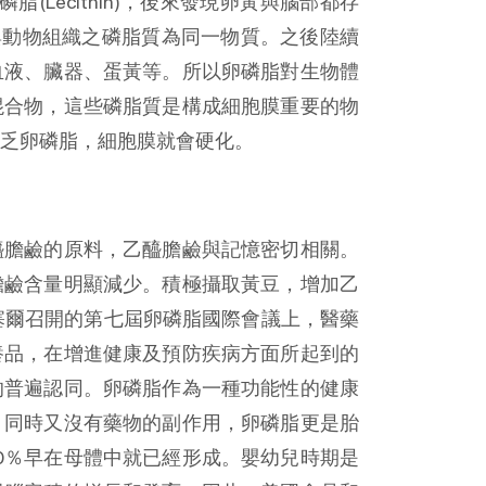
(Lecithin)，後來發現卵黃與腦部都存
其與動物組織之磷脂質為同一物質。之後陸續
血液、臟器、蛋黃等。所以卵磷脂對生物體
混合物，這些磷脂質是構成細胞膜重要的物
乏卵磷脂，細胞膜就會硬化。
醯膽鹼的原料，乙醯膽鹼與記憶密切相關。
膽鹼含量明顯減少。積極攝取黃豆，增加乙
魯塞爾召開的第七屆卵磷脂國際會議上，醫藥
養品，在增進健康及預防疾病方面所起到的
的普遍認同。卵磷脂作為一種功能性的健康
，同時又沒有藥物的副作用，卵磷脂更是胎
70％早在母體中就已經形成。嬰幼兒時期是