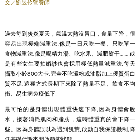
文／劉昱伶營養師
過去每到炎炎夏天
，
氣溫太熱沒胃口
，
食量下降
，很
容易出現
極端減重法,像是一日只吃一餐
、只吃單一
食物減重法,像是喝精力湯、吃水果、減肥餅干........或
是有些女生要拍婚紗也會採用極低熱量減重法,每天
攝取小於800大卡,完全不吃澱粉或油脂加上優質蛋白
質不足,這種方式長期下來除了熱量不足、飲食不均
衡、易生病免疫低下
。
最可怕的是身體出現體重快速下降,因為身體
會脫
水，接著消耗肌肉和脂肪，這時體重真的會下降一
些。
因為身體誤以為遇到飢荒,啟動自我保證機制,降
低基礎代謝來開啟節能狀態。