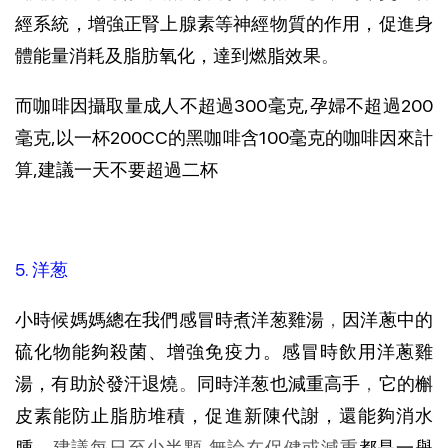
經系統，增強正腎上腺素等神經物質的作用，促進身
體能量消耗及脂肪氧化，達到燃脂效果
。
而
咖啡因攝取量
成人不超過300毫克,孕婦不超過200
毫克,以一杯200CC的黑咖啡含100毫克的咖啡因來計
算,建議一天不要超過二杯
5. 洋葱
小時候媽媽總在我們感冒時煮洋葱雞湯
，
因洋蔥中的
硫化物能夠殺菌、增強免疫力。感冒時飲用洋蔥雞
湯，有助於發汗退燒
。
同時洋葱也減重高手
，
它的
槲
皮素
能防止脂肪堆積，促進新陳代謝，還能夠消水
腫
，建議每日至少半顆,無論在保健或減重
都是一舉