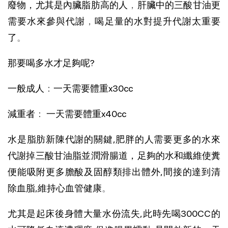
廢物，尤其是內臟脂肪高的人
，
肝臟中的三酸甘油更
需要水來參與代謝
，
喝足量的水對提升代謝太重要
了
。
那要喝多水才足夠呢?
一般成人
：
一天需要體重x30cc
減重者
：
一天需要體重x40cc
水是脂肪新陳代謝的關鍵,肥胖的人需要更多的水來
代謝掉三酸甘油脂並潤滑腸道，足夠的水和纖維使糞
便能吸附更多膽酸及固醇類排出體外,間接的達到清
除血脂,維持心血管健康
。
尤其是起床後身體大量水份流失,此時先喝300CC的