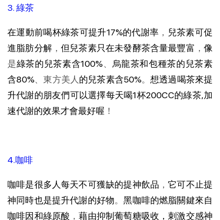
3. 綠茶
在運動前喝杯綠茶可提升17%的代謝率
，
兒茶素可促
進脂肪分解
，
但兒茶素只在未發酵茶含量最豐富
，
像
是
綠茶的兒茶素含100%
、
烏龍茶和包種茶的兒茶素
含80%
、東方美人
的兒茶素含50%
。
想透過喝茶來提
升代謝的朋友們可以選擇每天喝1杯200CC的綠茶,加
速代謝的效果才會最好喔
！
4.咖啡
咖啡是很多人每天不可獲缺的提神飲品
，
它可不止提
神同時也是提升代謝的好物
。
黑咖啡的燃脂關鍵來自
咖啡因和綠原酸
，
藉由抑制葡萄糖吸收，刺激交感神