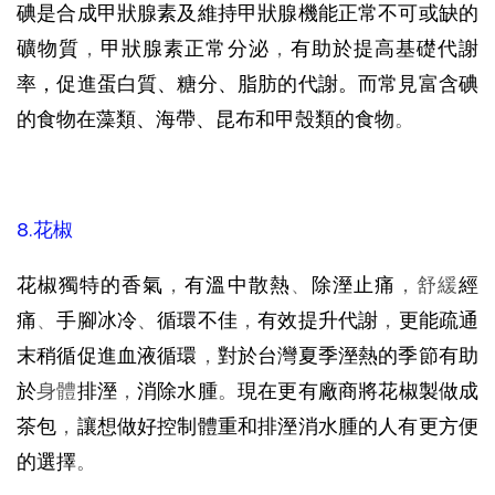
碘是合成甲狀腺素及維持甲狀腺機能正常不可或缺的
礦物質
，
甲狀腺素正常分泌
，
有助於提高基礎代謝
率，促進蛋白質、糖分、脂肪的代謝。而常見富含碘
的食物在藻類、海帶、昆布和甲殼類的食物
。
8.花椒
花椒獨特的香氣
，
有溫中散熱
、
除溼止痛
，舒緩
經
痛
、
手腳冰冷
、
循環不佳
，
有效提升代謝
，
更能疏通
末稍循促進血液循環
，
對於台灣夏季溼熱的季節有助
於
身體
排溼
，
消除水腫
。
現在更有廠商將花椒製做成
茶包
，
讓想做好控制體重和排溼消水腫的人有更方便
的選擇
。