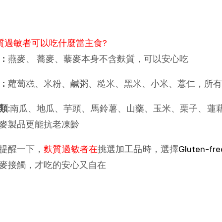
質過敏者可以吃什麼當主食?
：
燕麥、 蕎麥、藜麥本身不含麩質，可以安心吃
：
蘿蔔糕、米粉、鹹粥、糙米、黑米、小米、薏仁，所有
類:
南瓜、地瓜、芋頭、馬鈴薯、山藥、玉米、栗子、蓮
麥製品更能抗老凍齡
提醒一下，
麩質過敏者在
挑選加工品時，選擇
Gluten-
麥接觸，才吃的安心又自在