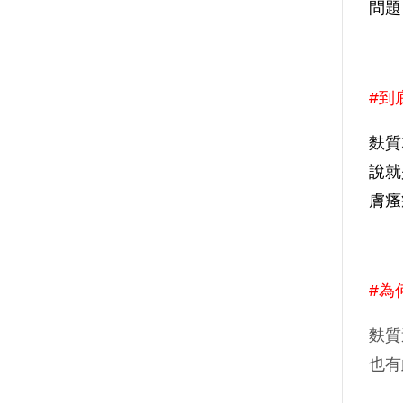
問題
#到
麩質
說就
膚瘙
#為
麩質
也有