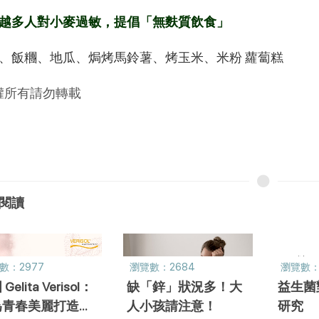
越多人對小麥過敏，提倡「無麩質飲食」
、飯糰、地瓜、焗烤馬鈴薯、烤玉米、米粉 蘿蔔糕
權所有請勿轉載
閱讀
數：2977
瀏覽數：2684
瀏覽數：
Gelita Verisol：
缺「鋅」狀況多！大
益生菌
為青春美麗打造的
人小孩請注意！
研究