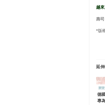
越來
壽司
*版
延伸
瀏覽
德國 
專