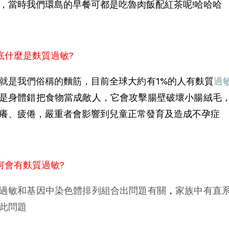
，當時我們環島的早餐可都是吃魯肉飯配紅茶呢!哈哈哈
底什麼是麩質過敏?
就是我們俗稱的麵筋
，目前全球大約有1%的人有麩質
過
是身體錯把食物當成敵人，它會攻擊腸壁破壞小腸絨毛
癢、疲倦，嚴重者會影響到兒童正常發育及造成不孕症
何會有麩質過敏?
過敏和基因中染色體排列組合出問題有關
，
家族中有直
此問題