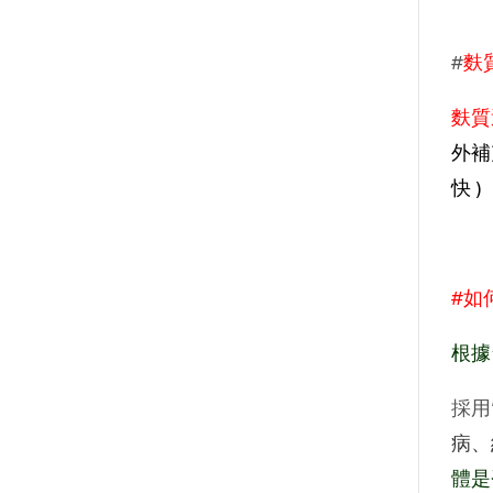
#
麩
麩質
外補
快 )
#如
根據
採用
病、
體是