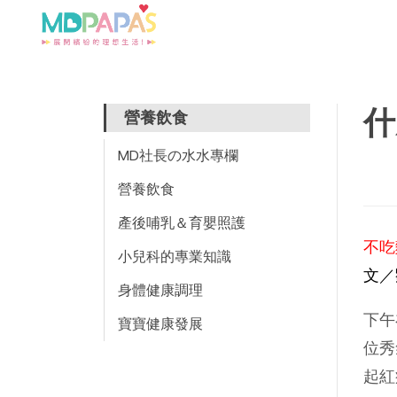
什
營養飲食
MD社長の水水專欄
營養飲食
產後哺乳＆育嬰照護
不吃
小兒科的專業知識
文／
身體健康調理
下午
寶寶健康發展
位秀
起紅