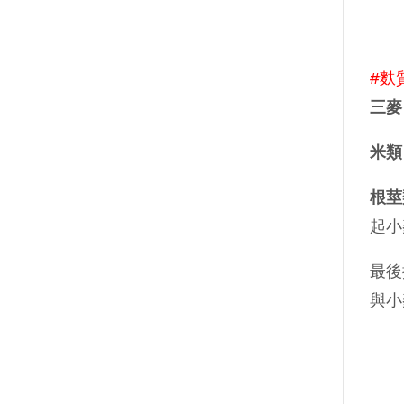
#麩
三麥
米類
根莖
起小
最後
與小