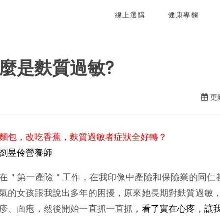
線上選購
健康專欄
麼是麩質過敏?
更新
麵包，改吃香蕉，麩質過敏者症狀全好轉？
劉昱伶營養師
在＂第一產險＂工作，在我印像中產險和保險業的同仁都
氣的女孩跟我說出多年的困擾，原來她長期對麩質過敏
疹、面疱，然後開始一直抓一直抓
，看了實在心疼，讓