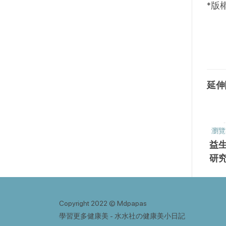
*版
延伸
瀏覽
益
研
Copyright 2022 © Mdpapas
學習更多健康美 - 水水社の健康美小日記