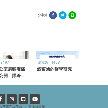
分享於
2497
瀏覽數：1468
公室肩頸痠痛
鮫鯊烯的醫學研究
公開！跟著大
一起做運動！
務及隱私權條款
退換貨政策