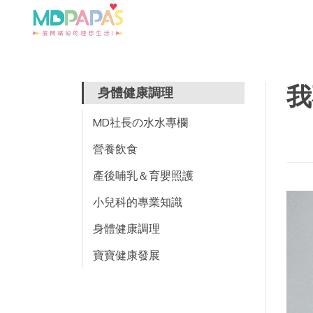
我
身體健康調理
MD社長の水水專欄
營養飲食
產後哺乳＆育嬰照護
小兒科的專業知識
身體健康調理
寶寶健康發展