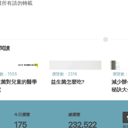
權所有請勿轉載
閱讀
數：1555
瀏覽數：2316
瀏覽數：
生菌對兒童的醫學
益生菌怎麼吃?
減少辦
究
秘訣大
喬老師
今日瀏覽
總瀏覽
175
232,522
服