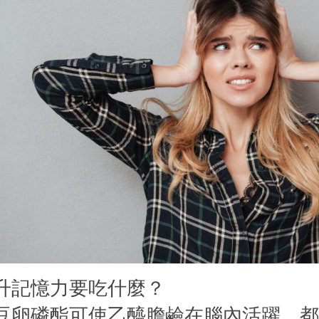
升記憶力要吃什麼？
豆卵磷酯可使乙醯膽鹼在腦內活躍，都